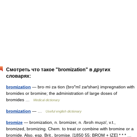
Смотреть что такое "bromization" в других
словарях:
bromization
— bro·mi·za·tion (bro″mĭ zaґshən) impregnation with
bromides or bromine; the administration of large doses of
bromides …
Medical dictionary
bromization
— …
Useful english dictionary
bromize
— bromization, n. bromizer, n. /broh muyz/, v.t.,
bromized, bromizing. Chem. to treat or combine with bromine or a
bromide. Also, esp. Brit., bromise. [1850 55; BROM + IZE] * * * …