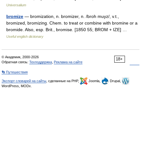
Universalium
bromize
— bromization, n. bromizer, n. /broh muyz/, v.t.,
bromized, bromizing. Chem. to treat or combine with bromine or a
bromide. Also, esp. Brit., bromise. [1850 55; BROM + IZE] …
Useful english dictionary
© Академик, 2000-2026
18+
Обратная связь:
Техподдержка
,
Реклама на сайте
👣 Путешествия
Экспорт словарей на сайты
, сделанные на PHP,
Joomla,
Drupal,
WordPress, MODx.